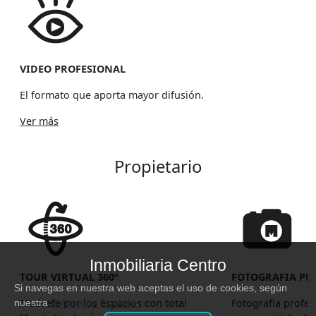
VIDEO PROFESIONAL
El formato que aporta mayor difusión.
Ver más
Propietario
Inmobiliaria Centro
TOUR VIRTUAL 360º
FOTOGRAFIA PR
Si navegas en nuestra web aceptas el uso de cookies, según
Muévete por los espacios con total
Fotografía profes
nuestra
Política de Cookies
.