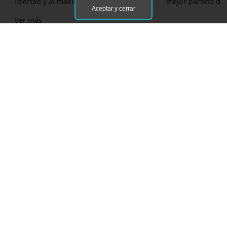
libertad y al máximo detalle.
mejor partido de
Aceptar y cerrar
Ver más
Inicio
Servicios
Herramientas
ENLACES