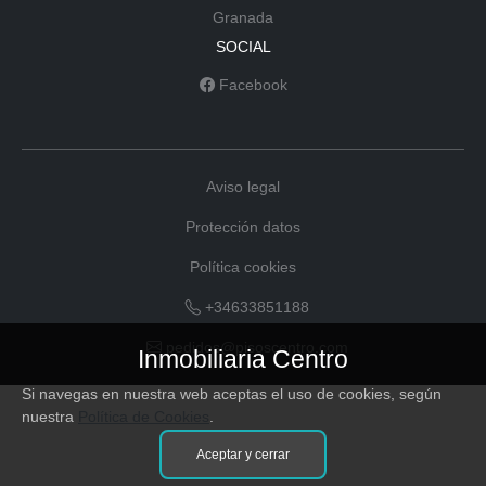
Granada
SOCIAL
Facebook
Aviso legal
Protección datos
Política cookies
+34633851188
pedidos@pisoscentro.com
Inmobiliaria Centro
Si navegas en nuestra web aceptas el uso de cookies, según
nuestra
Política de Cookies
.
Aceptar y cerrar