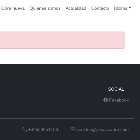
Obra nueva
Quiénes somos
Actualidad
Contacto
Idioma
SOCIAL
Facebook
+34633851188
pedidos@pisoscentro.com