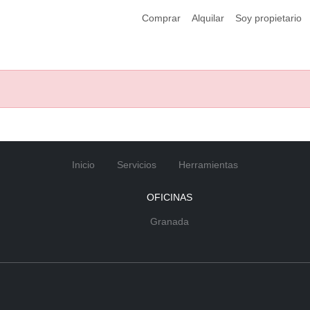
Comprar
Alquilar
Soy propietario
Inicio
Servicios
Herramientas
OFICINAS
Granada