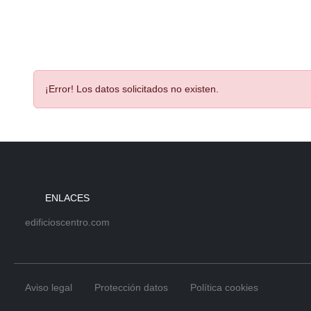
¡Error! Los datos solicitados no existen.
ENLACES
edificioscentro.com
Aviso legal
Protección datos
Política cookies